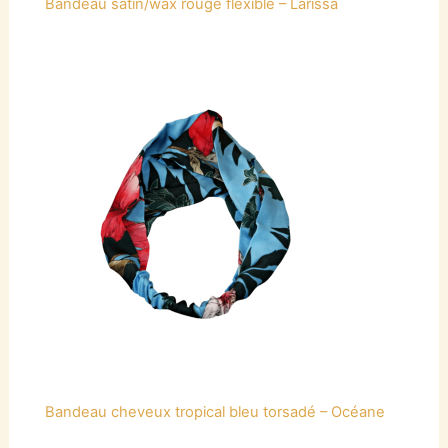
Bandeau satin/wax rouge flexible – Larissa
Bandeau cheveux tropical bleu torsadé – Océane