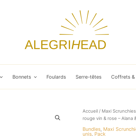
Bonnets
Foulards
Serre-têtes
Coffrets &
quantité
Accueil
/
Maxi Scrunchies
de
rouge vin & rose – Alana &
Pack
Maxi
Bundles
,
Maxi Scrunchi
unis
,
Pack
Scrunchies