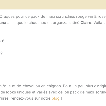
vis (0)
raquez pour ce pack de maxi scrunchies rouge vin & rose !
ana
ainsi que le chouchou en organza satiné
Claire
. Voilà 
6 €
 ?
/queue-de-cheval ou en chignon. Pour un peu plus d’origin
 de looks uniques et variés avec ce joli pack de maxi scrun
ffures, rendez-vous sur notre
blog
!