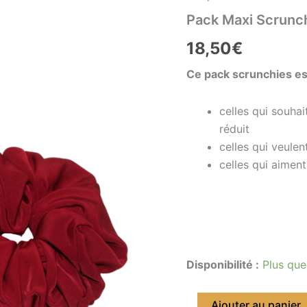
rouge
Pack Maxi Scrunchi
vin
&
18,50
€
rose
-
Ce pack scrunchies est
Alana
&
Claire
celles qui souha
réduit
celles qui veulen
celles qui aiment
Disponibilité :
Plus que
Ajouter au panier