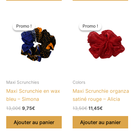
Le
Le
Le
Le
prix
prix
prix
prix
Promo !
Promo !
Promo !
Promo !
initial
actuel
initial
actuel
était :
est :
était :
est :
13,00€.
9,75€.
13,50€.
11,45€.
Maxi Scrunchies
Colors
Maxi Scrunchie en wax
Maxi Scrunchie organza
bleu – Simona
satiné rouge – Alicia
13,00
€
9,75
€
13,50
€
11,45
€
Ajouter au panier
Ajouter au panier