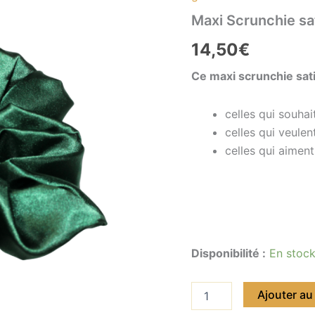
vert
Maxi Scrunchie sat
sapin
-
14,50
€
Zélie
Ce maxi scrunchie
sat
celles qui souha
celles qui veulen
celles qui aimen
Disponibilité :
En stoc
Ajouter au