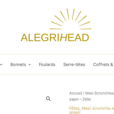
Bonnets
Foulards
Serre-têtes
Coffrets &
quantité
Accueil
/
Maxi Scrunchies
de
sapin – Zélie
Maxi
Scrunchie
Fêtes
,
Maxi scrunchie e
green
satin