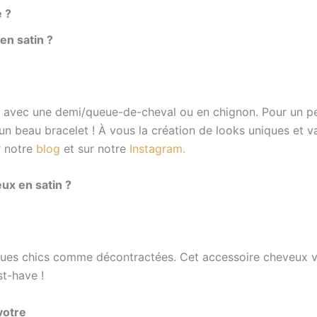
 ?
n satin ?
avec une demi/queue-de-cheval ou en chignon. Pour un peu
d’un beau bracelet !
À vous la création de looks uniques et v
r notre
blog
et sur notre
Instagram.
ux en satin
?
nues chics comme décontractées. Cet accessoire cheveux vo
st-have !
votre