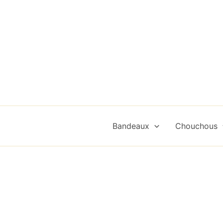
Aller
au
contenu
Bandeaux
Chouchous