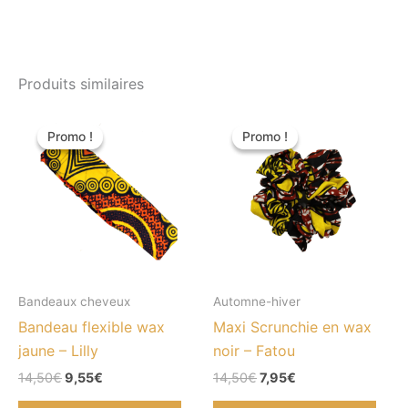
Produits similaires
Le
Le
Le
Le
prix
prix
prix
prix
Promo !
Promo !
Promo !
Promo !
initial
actuel
initial
actuel
était :
est :
était :
est :
14,50€.
9,55€.
14,50€.
7,95€.
Bandeaux cheveux
Automne-hiver
Bandeau flexible wax
Maxi Scrunchie en wax
jaune – Lilly
noir – Fatou
14,50
€
9,55
€
14,50
€
7,95
€