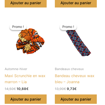
Ajouter au panier
Ajouter au panier
Le
Le
Le
Le
prix
prix
prix
prix
Promo !
Promo !
Promo !
Promo !
initial
actuel
initial
actuel
était :
est :
était :
est :
14,50€.
10,88€.
13,90€.
9,73€.
Automne-hiver
Bandeaux cheveux
Maxi Scrunchie en wax
Bandeau cheveux wax
marron – Lia
bleu – Joanna
14,50
€
10,88
€
13,90
€
9,73
€
Ajouter au panier
Ajouter au panier