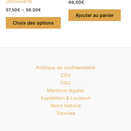
Découverte
la
66,00
€
page
57,50
€
–
59,50
€
Ajouter au panier
du
Choix des options
produit
Politique de confidentialité
CGV
CGU
Mentions légales
Expédition & Livraison
Notre histoire
Tutoriels