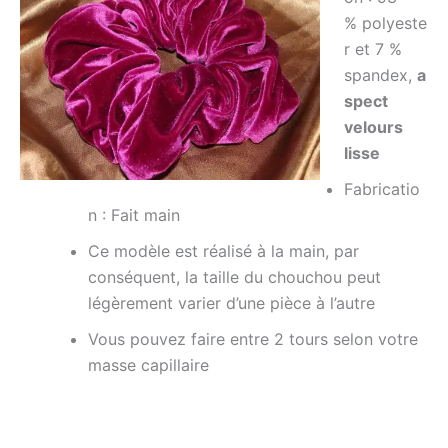
%
polyeste
r et 7 %
spandex,
a
spect
velours
lisse
Fabricatio
n :
Fait
main
Ce modèle est réalisé à la main, par
conséquent, la taille du chouchou peut
légèrement varier d’une pièce à l’autre
Vous pouvez faire entre 2 tours selon votre
masse capillaire