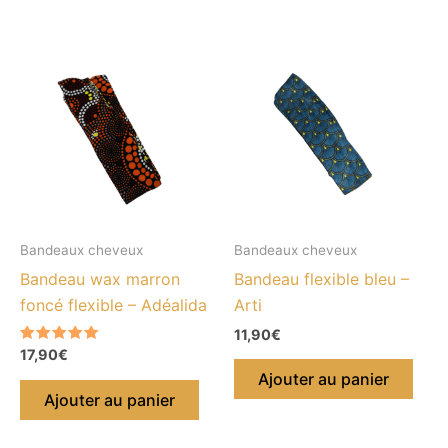
Bandeaux cheveux
Bandeaux cheveux
Bandeau wax marron
Bandeau flexible bleu –
foncé flexible – Adéalida
Arti
11,90
€
Note
17,90
€
5.00
Ajouter au panier
sur 5
Ajouter au panier