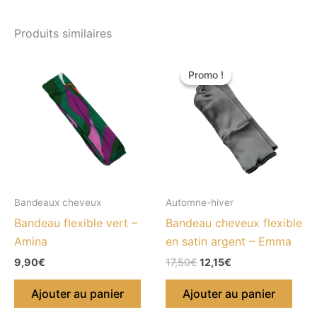
Produits similaires
Le
Le
prix
prix
Promo !
Promo !
initial
actuel
était :
est :
17,50€.
12,15€.
Bandeaux cheveux
Automne-hiver
Bandeau flexible vert –
Bandeau cheveux flexible
Amina
en satin argent – Emma
9,90
€
17,50
€
12,15
€
Ajouter au panier
Ajouter au panier