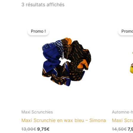
3 résultats affichés
Le
Le
Le
prix
prix
pr
Promo !
Promo
initial
actuel
ini
était :
est :
éta
13,00€.
9,75€.
14
Maxi Scrunchies
Automne-h
Maxi Scrunchie en wax bleu – Simona
Maxi Scr
13,00
€
9,75
€
14,50
€
7,