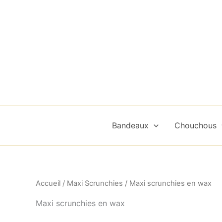
Trié
Aller
par
au
popularité
contenu
Bandeaux
Chouchous
Accueil
/
Maxi Scrunchies
/ Maxi scrunchies en wax
Maxi scrunchies en wax