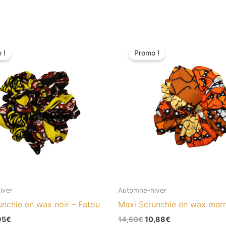
Le
Le
Le
ix
prix
prix
prix
 !
Promo !
tial
actuel
initial
actuel
it :
est :
était :
est :
,50€.
7,95€.
14,50€.
10,88€.
iver
Automne-hiver
unchie en wax noir – Fatou
Maxi Scrunchie en wax marr
95
€
14,50
€
10,88
€