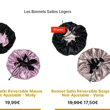
Les Bonnets Satins Légers
Le
Le
prix
prix
Promo
initial
actue
était :
est :
19,99€.
17,50
atin Réversible Mauve
Bonnet Satin Réversible Beige
ir Ajustable - Molly
Noir Ajustable - Vania
19,99
€
19,99
€
17,50
€